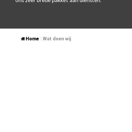
ons zeer brede pakket aan diensten.
Home
|
Wat doen wij