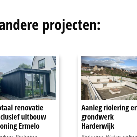
andere projecten:
otaal renovatie
Aanleg riolering e
nclusief uitbouw
grondwerk
oning Ermelo
Harderwijk
euken
,
Riolering
,
Riolering
,
Waterleidin