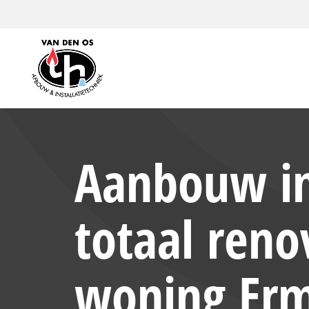
Aanbouw in
totaal reno
woning Er