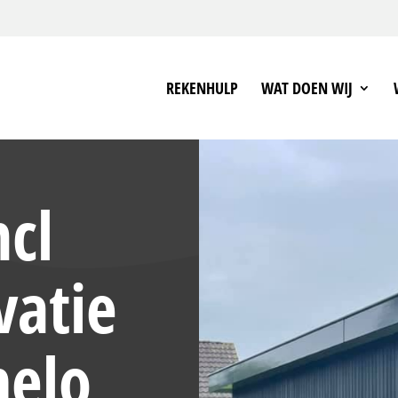
REKENHULP
WAT DOEN WIJ
cl
vatie
melo