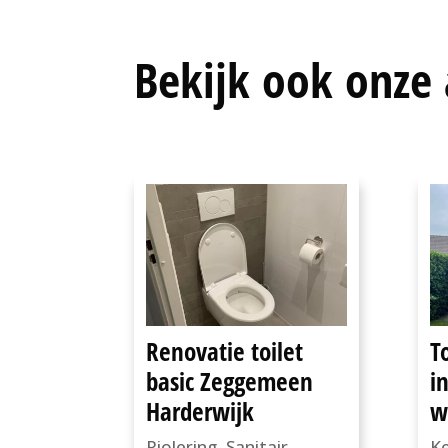
Bekijk ook onze 
Renovatie toilet
T
basic Zeggemeen
i
Harderwijk
w
Riolering
,
Sanitair
,
K