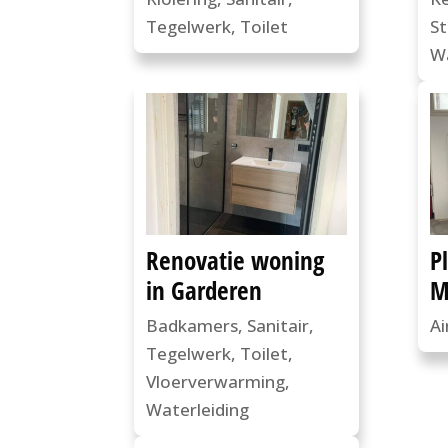
Tegelwerk
,
Toilet
S
Wa
Renovatie woning
P
in Garderen
M
Badkamers
,
Sanitair
,
Ai
Tegelwerk
,
Toilet
,
Vloerverwarming
,
Waterleiding