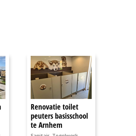
n
Renovatie toilet
peuters basisschool
te Arnhem
g
Sanitair
,
Tegelwerk
,