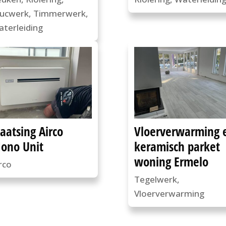
tucwerk
,
Timmerwerk
,
terleiding
laatsing Airco
Vloerverwarming 
ono Unit
keramisch parket
woning Ermelo
rco
Tegelwerk
,
Vloerverwarming